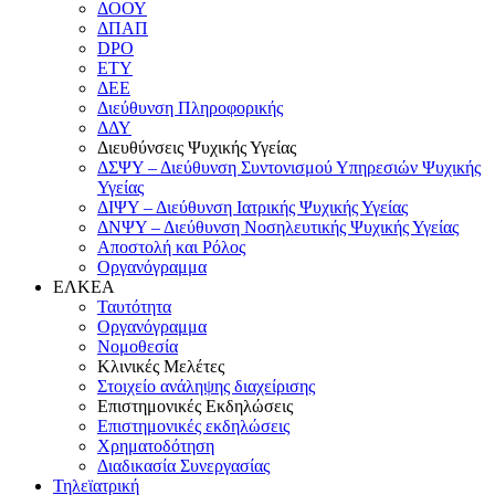
ΔΟΟΥ
ΔΠΑΠ
DPO
ΕΤΥ
ΔΕΕ
Διεύθυνση Πληροφορικής
ΔΔΥ
Διευθύνσεις Ψυχικής Υγείας
ΔΣΨΥ – Διεύθυνση Συντονισμού Υπηρεσιών Ψυχικής
Υγείας
ΔΙΨΥ – Διεύθυνση Ιατρικής Ψυχικής Υγείας
ΔΝΨΥ – Διεύθυνση Νοσηλευτικής Ψυχικής Υγείας
Αποστολή και Ρόλος
Οργανόγραμμα
ΕΛΚΕΑ
Ταυτότητα
Οργανόγραμμα
Νομοθεσία
Κλινικές Μελέτες
Στοιχείο ανάληψης διαχείρισης
Επιστημονικές Εκδηλώσεις
Επιστημονικές εκδηλώσεις
Χρηματοδότηση
Διαδικασία Συνεργασίας
Τηλεϊατρική