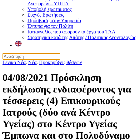
Αναφορών – ΥΠΠΑ
Υποβολή ερωτήματος
Συχνές Ερωτήσεις
Πρόσβαση στην Υπηρεσία
Έντυπα για τον Πολίτη
Καταγγελίες που αφορούν τα έργα του ΤΑΑ
Στρατηγική κατά της Απάτης / Πολιτικής Δεοντολογίας
Γενικά Νέα
,
Νέα
,
Προκηρύξεις θέσεων
04/08/2021 Πρόσκληση
εκδήλωσης ενδιαφέροντος για
τέσσερεις (4) Επικουρικούς
Ιατρούς (δύο ανά Κέντρο
Υγείας) στο Κέντρο Υγείας
Έμπωνα και στο Πολυδύναμο