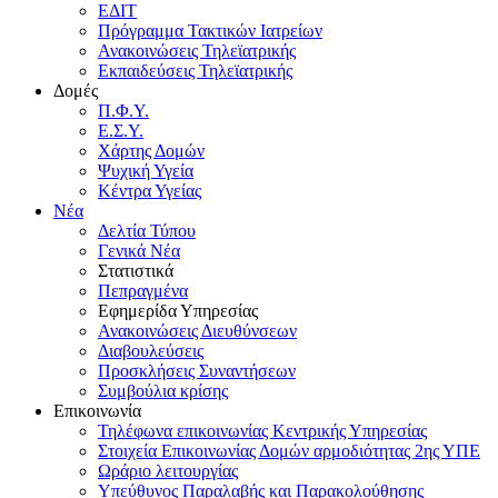
ΕΔΙΤ
Πρόγραμμα Τακτικών Ιατρείων
Ανακοινώσεις Τηλεϊατρικής
Εκπαιδεύσεις Τηλεϊατρικής
Δομές
Π.Φ.Υ.
Ε.Σ.Υ.
Χάρτης Δομών
Ψυχική Υγεία
Κέντρα Υγείας
Νέα
Δελτία Τύπου
Γενικά Νέα
Στατιστικά
Πεπραγμένα
Εφημερίδα Υπηρεσίας
Ανακοινώσεις Διευθύνσεων
Διαβουλεύσεις
Προσκλήσεις Συναντήσεων
Συμβούλια κρίσης
Επικοινωνία
Τηλέφωνα επικοινωνίας Κεντρικής Υπηρεσίας
Στοιχεία Επικοινωνίας Δομών αρμοδιότητας 2ης ΥΠΕ
Ωράριο λειτουργίας
Υπεύθυνος Παραλαβής και Παρακολούθησης