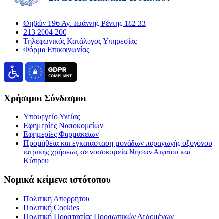
Θηβών 196 Αγ. Ιωάννης Ρέντης 182 33
213 2004 200
Τηλεφωνικός Κατάλογος Υπηρεσίας
Φόρμα Επικοινωνίας
Χρήσιμοι Σύνδεσμοι
Υπουργείο Υγείας
Εφημερίες Νοσοκομείων
Εφημερίες Φαρμακείων
Προμήθεια και εγκατάσταση μονάδων παραγωγής οξυγόνου
ιατρικής χρήσεως σε νοσοκομεία Νήσων Αιγαίου και
Κύπρου
Νομικά κείμενα ιστότοπου
Πολιτική Απορρήτου
Πολιτική Cookies
Πολιτική Προστασίας Προσωπικών Δεδομένων