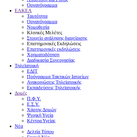
Οργανόγραμμα
ΕΛΚΕΑ
Ταυτότητα
Οργανόγραμμα
Νομοθεσία
Κλινικές Μελέτες
Στοιχείο ανάληψης διαχείρισης
Επιστημονικές Εκδηλώσεις
Επιστημονικές εκδηλώσεις
Χρηματοδότηση
Διαδικασία Συνεργασίας
Τηλεϊατρική
ΕΔΙΤ
Πρόγραμμα Τακτικών Ιατρείων
Ανακοινώσεις Τηλεϊατρικής
Εκπαιδεύσεις Τηλεϊατρικής
Δομές
Π.Φ.Υ.
Ε.Σ.Υ.
Χάρτης Δομών
Ψυχική Υγεία
Κέντρα Υγείας
Νέα
Δελτία Τύπου