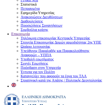
Γενικά Νέα
Στατιστικά
Πεπραγμένα
Εφημερίδα Υπηρεσίας
Ανακοινώσεις Διευθύνσεων
Διαβουλεύσεις
Προσκλήσεις Συναντήσεων
Συμβούλια κρίσης
Επικοινωνία
Τηλέφωνα επικοινωνίας Κεντρικής Υπηρεσίας
Στοιχεία Επικοινωνίας Δομών αρμοδιότητας 2ης ΥΠΕ
Ωράριο λειτουργίας
Υπεύθυνος Παραλαβής και Παρακολούθησης
Αναφορών – ΥΠΠΑ
Υποβολή ερωτήματος
Συχνές Ερωτήσεις
Πρόσβαση στην Υπηρεσία
Έντυπα για τον Πολίτη
Καταγγελίες που αφορούν τα έργα του ΤΑΑ
Στρατηγική κατά της Απάτης / Πολιτικής Δεοντολογίας